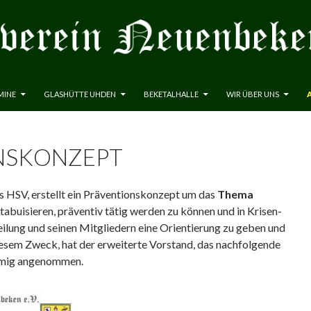
MINE
GLASHÜTTE UHDEN
BEKETALHALLE
WIR ÜBER UNS
NSKONZEPT
s HSV, erstellt ein Präventionskonzept um das
Thema
ttabuisieren, präventiv tätig werden zu können und in Krisen-
ilung und seinen Mitgliedern eine Orientierung zu geben und
iesem Zweck, hat der erweiterte Vorstand, das nachfolgende
mmig angenommen.