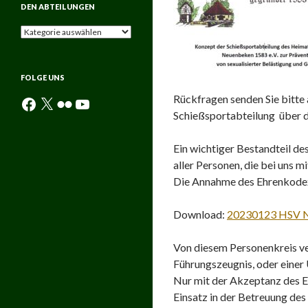
DEN ABTEILUNGEN
Aktuelle
Neuigkeiten
aus
den
FOLGE UNS
Abteilungen
Rückfragen senden Sie bitte
Facebook
X
Flickr
YouTube
Schießsportabteilung über 
Ein wichtiger Bestandteil d
aller Personen, die bei uns 
Die Annahme des Ehrenkodex 
Download:
20230123 HSV Ne
Von diesem Personenkreis ve
Führungszeugnis, oder einer 
Nur mit der Akzeptanz des E
Einsatz in der Betreuung de