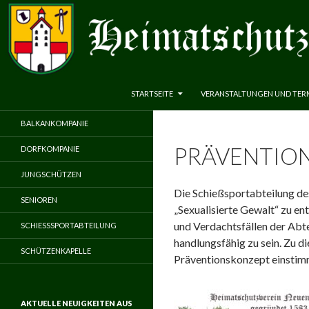
ZUM INHALT SPRINGEN
Suchen
Heimatschutzverein Neuenbeken 1583 e.V.
STARTSEITE
VERANSTALTUNGEN UND TER
BALKANKOMPANIE
PRÄVENTIO
DORFKOMPANIE
JUNGSCHÜTZEN
Die Schießsportabteilung de
SENIOREN
„Sexualisierte Gewalt“ zu en
und Verdachtsfällen der Abte
SCHIESSSPORTABTEILUNG
handlungsfähig zu sein. Zu d
SCHÜTZENKAPELLE
Präventionskonzept einsti
AKTUELLE NEUIGKEITEN AUS