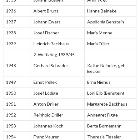
1936
Albert Bruns
Hanna Beineke
1937
Johann Ewers
Apollonia Benstein
1938
Josef Fischer
Maria Menne
1939
Heinrich Backhaus
Maria Füller
2. Weltkrieg 1939/45
1948
Gerhard Schrader
Käthe Beineke, geb.
Becker
1949
Ernst Pellek
Erna Niehus
1950
Josef Lödige
Loni Erb (Benstein)
1951
Anton Driller
Margarete Backhaus
1952
Reinhold Driller
Annegret Figge
1953
Johannes Koch
Berta Bornemann
1954
Franz Maurer
Theresia Fieseler