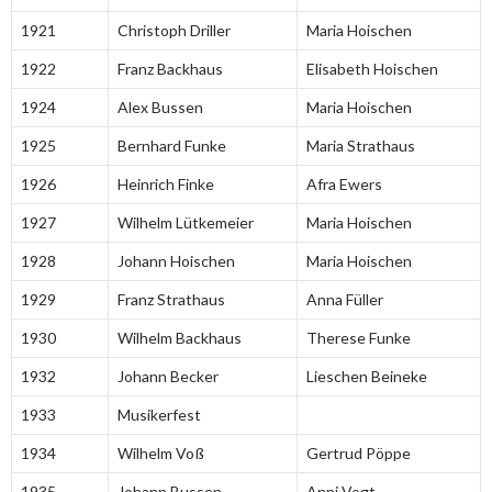
1921
Christoph Driller
Maria Hoischen
1922
Franz Backhaus
Elisabeth Hoischen
1924
Alex Bussen
Maria Hoischen
1925
Bernhard Funke
Maria Strathaus
1926
Heinrich Finke
Afra Ewers
1927
Wilhelm Lütkemeier
Maria Hoischen
1928
Johann Hoischen
Maria Hoischen
1929
Franz Strathaus
Anna Füller
1930
Wilhelm Backhaus
Therese Funke
1932
Johann Becker
Lieschen Beineke
1933
Musikerfest
1934
Wilhelm Voß
Gertrud Pöppe
1935
Johann Bussen
Anni Vogt