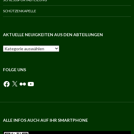
SCHÜTZENKAPELLE
AKTUELLE NEUIGKEITEN AUS DEN ABTEILUNGEN
Aktuelle
Neuigkeiten
aus
den
Abteilungen
FOLGE UNS
Facebook
X
Flickr
YouTube
ALLE INFOS AUCH AUF IHR SMARTPHONE