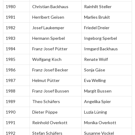
1980
Christian Backhaus
Rainhilt Steller
1981
Herribert Geisen
Marlies Brukit
1982
Josef Laukemper
Friedel Dreier
1983
Hermann Sperbel
Ingeborg Sperbel
1984
Franz-Josef Pütter
Irmgard Backhaus
1985
Wolfgang Koch
Renate Wolf
1986
Franz-Josef Becker
Sonja Gäse
1987
Helmut Pütter
Eva Welling
1988
Franz-Josef Bussen
Margit Bussen
1989
Theo Schäfers
Angelika Spier
1990
Dieter Pöppe
Luzia Lüning
1991
Reinhold Overkott
Monika Overkott
1992
Stefan Schäfers
Susanne Vockel