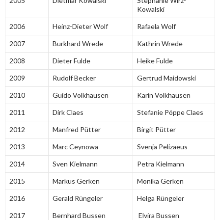
2005
Dietmar Kowalski
Stephanie Wirz-
Kowalski
2006
Heinz-Dieter Wolf
Rafaela Wolf
2007
Burkhard Wrede
Kathrin Wrede
2008
Dieter Fulde
Heike Fulde
2009
Rudolf Becker
Gertrud Maidowski
2010
Guido Volkhausen
Karin Volkhausen
2011
Dirk Claes
Stefanie Pöppe Claes
2012
Manfred Pütter
Birgit Pütter
2013
Marc Ceynowa
Svenja Pelizaeus
2014
Sven Kielmann
Petra Kielmann
2015
Markus Gerken
Monika Gerken
2016
Gerald Rüngeler
Helga Rüngeler
2017
Bernhard Bussen
Elvira Bussen