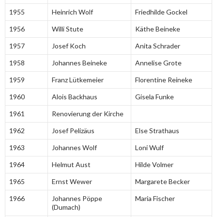
1955
Heinrich Wolf
Friedhilde Gockel
1956
Willi Stute
Käthe Beineke
1957
Josef Koch
Anita Schrader
1958
Johannes Beineke
Annelise Grote
1959
Franz Lütkemeier
Florentine Reineke
1960
Alois Backhaus
Gisela Funke
1961
Renovierung der Kirche
1962
Josef Pelizäus
Else Strathaus
1963
Johannes Wolf
Loni Wulf
1964
Helmut Aust
Hilde Volmer
1965
Ernst Wewer
Margarete Becker
1966
Johannes Pöppe
Maria Fischer
(Dumach)