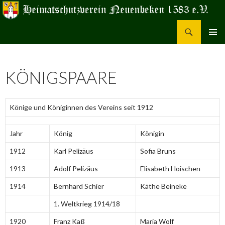
Suchen
Heimatschutzverein Neuenbeken 1583 e.V.
ZUM
PRIMÄR
INHALT
MENÜ
SPRINGEN
KÖNIGSPAARE
Könige und Königinnen des Vereins seit 1912
Jahr
König
Königin
1912
Karl Pelizäus
Sofia Bruns
1913
Adolf Pelizäus
Elisabeth Hoischen
1914
Bernhard Schier
Käthe Beineke
1. Weltkrieg 1914/18
1920
Franz Kaß
Maria Wolf