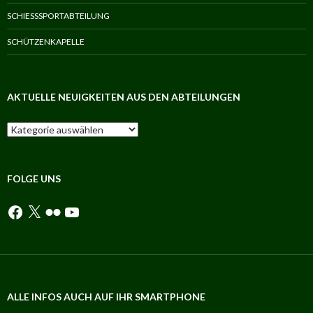
SCHIESSSPORTABTEILUNG
SCHÜTZENKAPELLE
AKTUELLE NEUIGKEITEN AUS DEN ABTEILUNGEN
Aktuelle
Neuigkeiten
aus
den
Abteilungen
FOLGE UNS
Facebook
X
Flickr
YouTube
ALLE INFOS AUCH AUF IHR SMARTPHONE