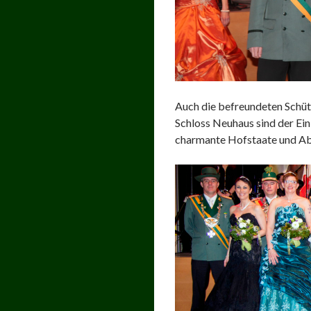
Auch die befreundeten Schüt
Schloss Neuhaus sind der Ei
charmante Hofstaate und A