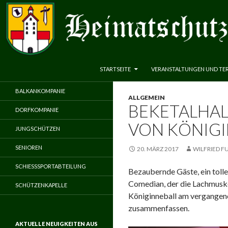
ZUM INHALT SPRINGEN
Suchen
Heimatschutzverein Neuenbeken 1583 e.V.
STARTSEITE
VERANSTALTUNGEN UND TE
BALKANKOMPANIE
ALLGEMEIN
BEKETALHAL
DORFKOMPANIE
VON KÖNIGI
JUNGSCHÜTZEN
SENIOREN
20. MÄRZ 2017
WILFRIED F
SCHIESSSPORTABTEILUNG
Bezaubernde Gäste, ein toll
Comedian, der die Lachmuske
SCHÜTZENKAPELLE
Königinneball am vergangen
zusammenfassen.
AKTUELLE NEUIGKEITEN AUS