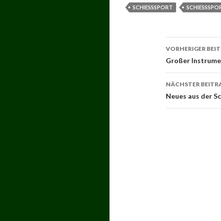
SCHIESSSPORT
SCHIESSSPO
Beitrags-
VORHERIGER BEI
Navigati
Großer Instrum
NÄCHSTER BEITR
Neues aus der S