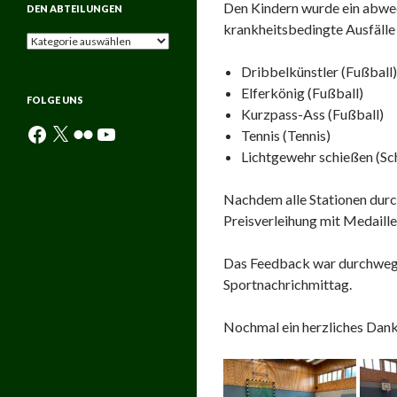
Den Kindern wurde ein abwe
DEN ABTEILUNGEN
krankheitsbedingte Ausfälle
Aktuelle
Neuigkeiten
Dribbelkünstler (Fußball)
aus
den
Elferkönig (Fußball)
FOLGE UNS
Abteilungen
Kurzpass-Ass (Fußball)
Facebook
X
Flickr
YouTube
Tennis (Tennis)
Lichtgewehr schießen (Sc
Nachdem alle Stationen durc
Preisverleihung mit Medaille 
Das Feedback war durchweg po
Sportnachrichmittag.
Nochmal ein herzliches Danke