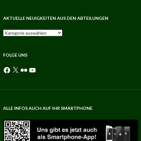
AKTUELLE NEUIGKEITEN AUS DEN ABTEILUNGEN
Aktuelle
Neuigkeiten
aus
den
Abteilungen
FOLGE UNS
Facebook
X
Flickr
YouTube
ALLE INFOS AUCH AUF IHR SMARTPHONE