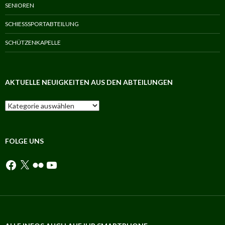
SENIOREN
SCHIESSSPORTABTEILUNG
SCHÜTZENKAPELLE
AKTUELLE NEUIGKEITEN AUS DEN ABTEILUNGEN
Aktuelle
Neuigkeiten
aus
den
Abteilungen
FOLGE UNS
Facebook
X
Flickr
YouTube