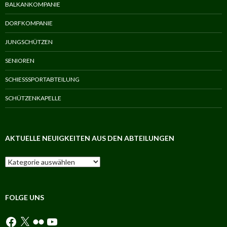
BALKANKOMPANIE
DORFKOMPANIE
JUNGSCHÜTZEN
SENIOREN
SCHIESSSPORTABTEILUNG
SCHÜTZENKAPELLE
AKTUELLE NEUIGKEITEN AUS DEN ABTEILUNGEN
Aktuelle
Neuigkeiten
aus
den
Abteilungen
FOLGE UNS
Facebook
X
Flickr
YouTube