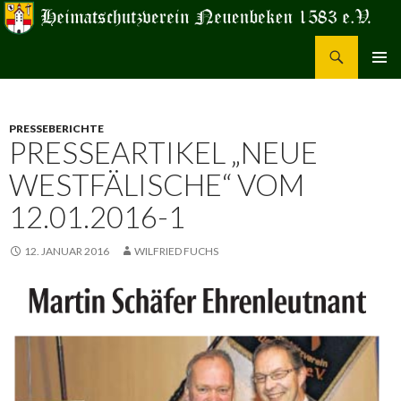
Suchen
Heimatschutzverein Neuenbeken 1583 e.V.
ZUM
PRIMÄR
INHALT
MENÜ
SPRINGEN
PRESSEBERICHTE
PRESSEARTIKEL „NEUE
WESTFÄLISCHE“ VOM
12.01.2016-1
12. JANUAR 2016
WILFRIED FUCHS