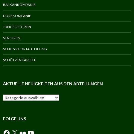
BALKANKOMPANIE
DORFKOMPANIE
JUNGSCHÜTZEN
SENIOREN
SCHIESSSPORTABTEILUNG
SCHÜTZENKAPELLE
AKTUELLE NEUIGKEITEN AUS DEN ABTEILUNGEN
Aktuelle
Neuigkeiten
aus
den
Abteilungen
FOLGE UNS
Facebook
X
Flickr
YouTube