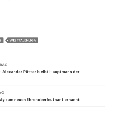
WESTFALENLIGA
TRAG
on
Alexander Pütter bleibt Hauptmann der
AG
g zum neuen Ehrenoberleutnant ernannt