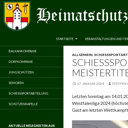
ZUM INHALT SPRINGEN
Suchen
Heimatschutzverein Neuenbeken 1583 e.V.
STARTSEITE
VERANSTALTUNGEN UND TE
BALKANKOMPANIE
ALLGEMEIN
,
SCHIESSSPORTABT
SCHIESSSPOR
DORFKOMPANIE
EISTERTITE
JUNGSCHÜTZEN
SENIOREN
17. JANUAR 2024
STEFFEN 
SCHIESSSPORTABTEILUNG
Letzten Sonntag am 14.01.202
Westfalenliga 2024 (höchste
SCHÜTZENKAPELLE
Gast am letzten Wettkampftag
AKTUELLE NEUIGKEITEN AUS