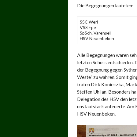
Die Begegnungen lauteten:
SSC Werl
VSS Epe
SpSch. Varensell
HSV Neuenbeken
Alle Begegnungen waren sehr
letzten Schuss entschieden.
der Begegnung gegen Sythen 
Weste“ zu wahren. Somit gin
traten Dirk Konieczka, Mar
Steffen Uhl an. Besonders ha
Delegation des HSV den letz
uns lautstark anfeuerte. Am 
HSV Neuenbeken.