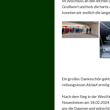
Im Anschluss an den letzten 
Grußwort und hob die harte A
konnten wir endlich die lang
Ein großes Dankeschön geht a
reibungslosen Ablauf ermögl
Nach dem Sieg in der Westfa
Neuenbeken am 18.02.2024 n
uns die Daumen und wünscht 