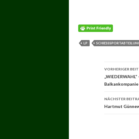
LP
SCHIESSSPORTABTEILUNG
Beitrags-
VORHERIGER BEI
Navigati
„WIEDERWAHL“ – 
Balkankompanie
NÄCHSTER BEITR
Hartmut Günnewi