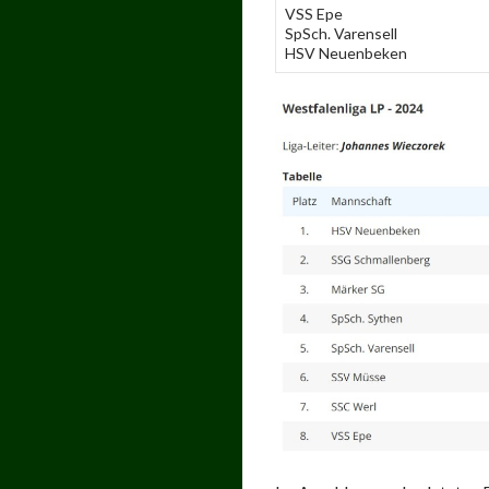
VSS Epe
SpSch. Varensell
HSV Neuenbeken