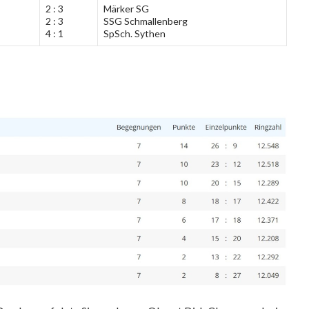
2 : 3
Märker SG
2 : 3
SSG Schmallenberg
4 : 1
SpSch. Sythen