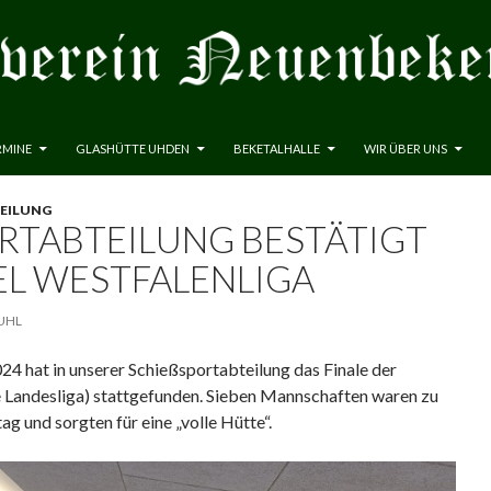
RMINE
GLASHÜTTE UHDEN
BEKETALHALLE
WIR ÜBER UNS
EILUNG
TABTEILUNG BESTÄTIGT M
L WESTFALENLIGA
UHL
4 hat in unserer Schießsportabteilung das Finale der
 Landesliga) stattgefunden. Sieben Mannschaften waren zu
 und sorgten für eine „volle Hütte“.