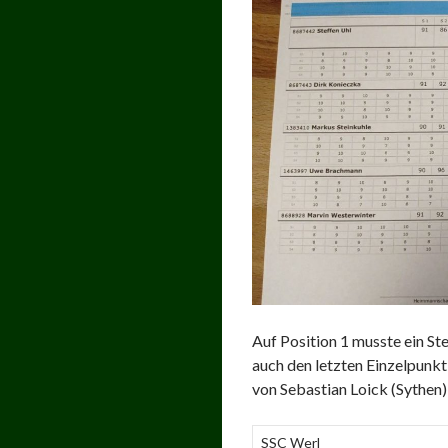
Auf Position 1 musste ein St
auch den letzten Einzelpunkt
von Sebastian Loick (Sythen)
SSC Werl