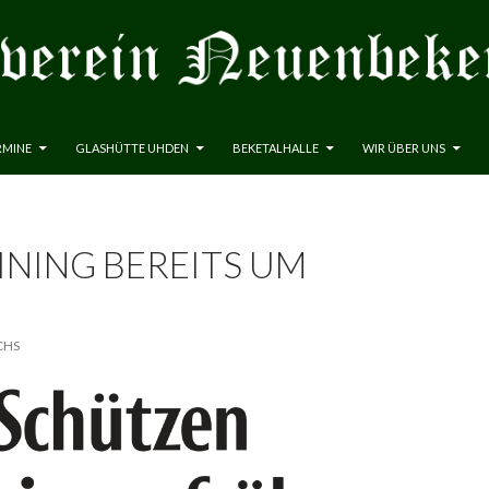
RMINE
GLASHÜTTE UHDEN
BEKETALHALLE
WIR ÜBER UNS
NING BEREITS UM 1
CHS