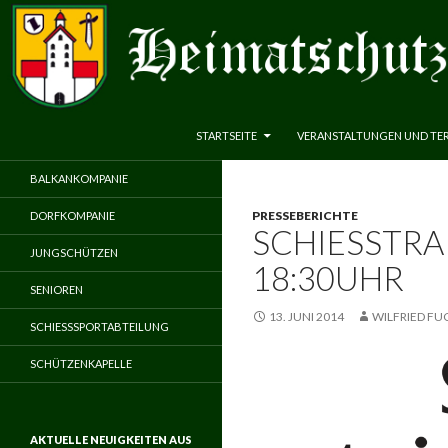
ZUM INHALT SPRINGEN
Suchen
Heimatschutzverein Neuenbeken 1583 e.V.
STARTSEITE
VERANSTALTUNGEN UND TE
BALKANKOMPANIE
PRESSEBERICHTE
DORFKOMPANIE
SCHIESSTRAI
JUNGSCHÜTZEN
8:30UHR
SENIOREN
13. JUNI 2014
WILFRIED FU
SCHIESSSPORTABTEILUNG
SCHÜTZENKAPELLE
AKTUELLE NEUIGKEITEN AUS