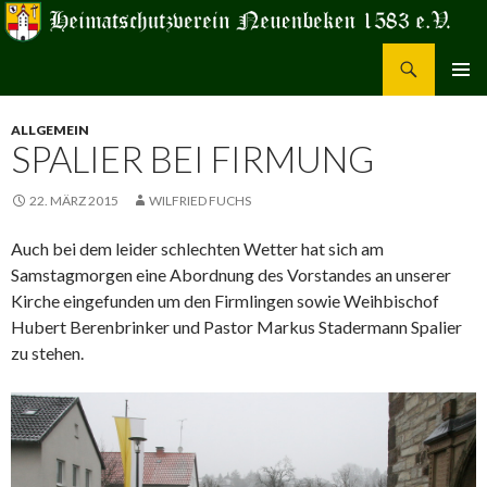
Suchen
Heimatschutzverein Neuenbeken 1583 e.V.
ZUM
PRIMÄR
INHALT
MENÜ
ALLGEMEIN
SPRINGEN
SPALIER BEI FIRMUNG
22. MÄRZ 2015
WILFRIED FUCHS
Auch bei dem leider schlechten Wetter hat sich am
Samstagmorgen eine Abordnung des Vorstandes an unserer
Kirche eingefunden um den Firmlingen sowie Weihbischof
Hubert Berenbrinker und Pastor Markus Stadermann Spalier
zu stehen.