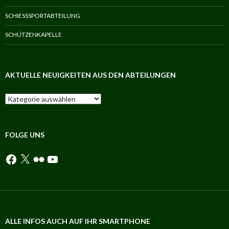
SCHIESSSPORTABTEILUNG
SCHÜTZENKAPELLE
AKTUELLE NEUIGKEITEN AUS DEN ABTEILUNGEN
Aktuelle
Neuigkeiten
aus
den
Abteilungen
FOLGE UNS
Facebook
X
Flickr
YouTube
ALLE INFOS AUCH AUF IHR SMARTPHONE