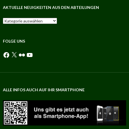
AKTUELLE NEUIGKEITEN AUS DEN ABTEILUNGEN
Aktuelle
Neuigkeiten
aus
den
Abteilungen
FOLGE UNS
Facebook
X
Flickr
YouTube
ALLE INFOS AUCH AUF IHR SMARTPHONE