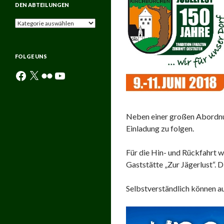
DEN ABTEILUNGEN
Aktuelle
Neuigkeiten
aus
den
FOLGE UNS
Abteilungen
Facebook
X
Flickr
YouTube
Neben einer großen Abordnun
Einladung zu folgen.
Für die Hin- und Rückfahrt w
Gaststätte „Zur Jägerlust“. 
Selbstverständlich können a