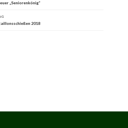
on
neuer „Seniorenkönig“
AG
taillonsschießen 2018