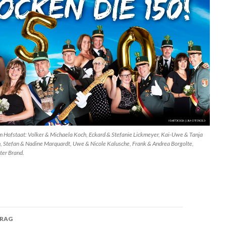
m Hofstaat: Volker & Michaela Koch, Eckard & Stefanie Lickmeyer, Kai-Uwe & Tanja
 Stefan & Nadine Marquardt, Uwe & Nicole Kalusche, Frank & Andrea Borgolte,
ter Brand.
TRAG