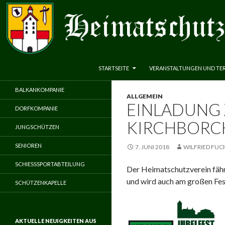
ZUM INHALT SPRINGEN
Suchen
Heimatschutzverein Neuenbeken 1583 e.V.
STARTSEITE
VERANSTALTUNGEN UND TE
BALKANKOMPANIE
ALLGEMEIN
EINLADUNG 
DORFKOMPANIE
KIRCHBORC
JUNGSCHÜTZEN
SENIOREN
7. JUNI 2018
WILFRIED FUC
SCHIESSSPORTABTEILUNG
Der Heimatschutzverein fäh
und wird auch am großen Fe
SCHÜTZENKAPELLE
AKTUELLE NEUIGKEITEN AUS