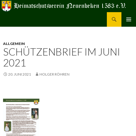
Suchen
Heimatschutzverein Neuenbeken 1583 e.V.
ZUM
PRIMÄR
INHALT
MENÜ
SPRINGEN
ALLGEMEIN
SCHÜTZENBRIEF IM JUNI
2021
20. JUNI 2021
HOLGER RÖHREN