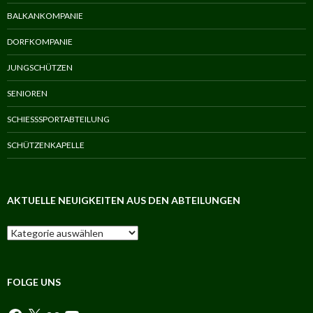
BALKANKOMPANIE
DORFKOMPANIE
JUNGSCHÜTZEN
SENIOREN
SCHIESSSPORTABTEILUNG
SCHÜTZENKAPELLE
AKTUELLE NEUIGKEITEN AUS DEN ABTEILUNGEN
Aktuelle
Neuigkeiten
aus
den
Abteilungen
FOLGE UNS
Facebook
X
Flickr
YouTube