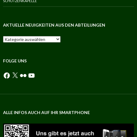
SCHÜTZENKAPELLE
AKTUELLE NEUIGKEITEN AUS DEN ABTEILUNGEN
Aktuelle
Neuigkeiten
aus
den
Abteilungen
FOLGE UNS
Facebook
X
Flickr
YouTube
ALLE INFOS AUCH AUF IHR SMARTPHONE