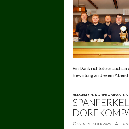
Ein Dank richtete er auch an
Bewirtung an diesem Aben
ALLGEMEIN
,
DORFKOMPANIE
,
V
SPANFERKEL
DORFKOMPA
29. SEPTEMBER 2025
LEON