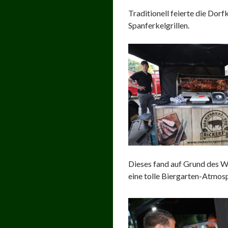
Traditionell feierte die Do
Spanferkelgrillen.
Dieses fand auf Grund des We
eine tolle Biergarten-Atmos