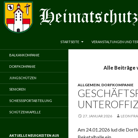
ZUM INHALT SPRINGEN
Suchen
Heimatschutzverein Neuenbeken 1583 e.V.
STARTSEITE
VERANSTALTUNGEN UND TE
BALKANKOMPANIE
DORFKOMPANIE
Alle Beiträge 
JUNGSCHÜTZEN
ALLGEMEIN
,
DORFKOMPANIE
GESCHÄFTS
SENIOREN
UNTEROFFIZ
SCHIESSSPORTABTEILUNG
SCHÜTZENKAPELLE
27. JANUAR 2026
LEON FR
Am 24.01.2026 lud die Dorfk
AKTUELLE NEUIGKEITEN AUS
Beketalhalle ein.