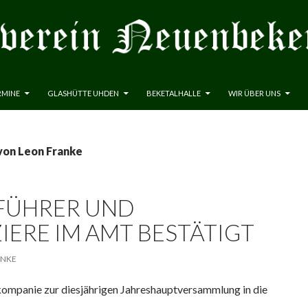
RMINE
GLASHÜTTE UHDEN
BEKETALHALLE
WIR ÜBER UNS
von Leon Franke
FÜHRER UND
IERE IM AMT BESTÄTIGT
ANKE
ompanie zur diesjährigen Jahreshauptversammlung in die