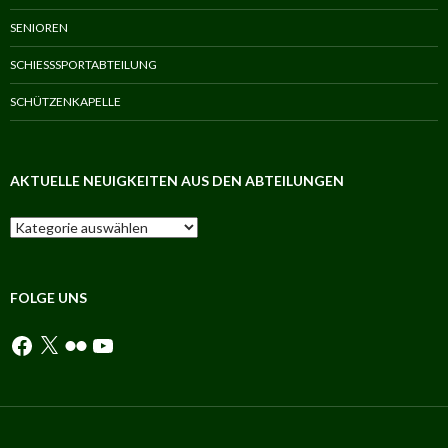
SENIOREN
SCHIESSSPORTABTEILUNG
SCHÜTZENKAPELLE
AKTUELLE NEUIGKEITEN AUS DEN ABTEILUNGEN
Aktuelle
Neuigkeiten
aus
den
Abteilungen
FOLGE UNS
Facebook
X
Flickr
YouTube