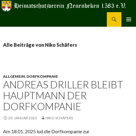
Suchen
Heimatschutzverein Neuenbeken 1583 e.V.
ZUM
PRIMÄR
INHALT
MENÜ
SPRINGEN
Alle Beiträge von Niko Schäfers
ALLGEMEIN
,
DORFKOMPANIE
ANDREAS DRILLER BLEIBT
HAUPTMANN DER
DORFKOMPANIE
20. JANUAR 2025
NIKO SCHÄFERS
Am 18.01. 2025 lud die Dorfkompanie zur