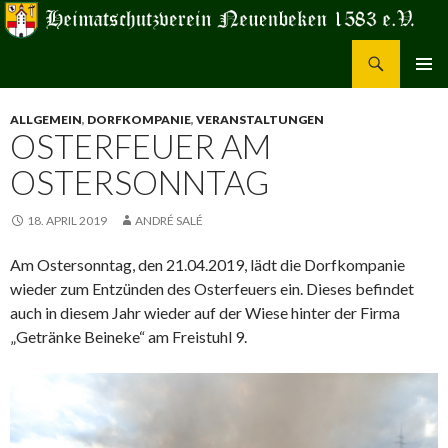
Suchen
Heimatschutzverein Neuenbeken 1583 e.V.
ZUM
PRIMÄR
INHALT
MENÜ
ALLGEMEIN
,
DORFKOMPANIE
,
VERANSTALTUNGEN
SPRINGEN
OSTERFEUER AM
OSTERSONNTAG
18. APRIL 2019
ANDRÉ SALÉ
Am Ostersonntag, den 21.04.2019, lädt die Dorfkompanie
wieder zum Entzünden des Osterfeuers ein. Dieses befindet
auch in diesem Jahr wieder auf der Wiese hinter der Firma
„Getränke Beineke“ am Freistuhl 9.