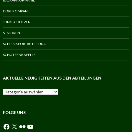
BALKANKOMPANIE
DORFKOMPANIE
JUNGSCHÜTZEN
SENIOREN
SCHIESSSPORTABTEILUNG
SCHÜTZENKAPELLE
AKTUELLE NEUIGKEITEN AUS DEN ABTEILUNGEN
Aktuelle
Neuigkeiten
aus
den
Abteilungen
FOLGE UNS
Facebook
X
Flickr
YouTube