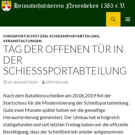
Suchen
Heimatschutzverein Neuenbeken 1583 e.V.
ZUM
PRIMÄR
INHALT
MENÜ
JUNGSPORTSCHÜTZEN
,
SCHIESSSPORTABTEILUNG
,
SPRINGEN
VERANSTALTUNGEN
TAG DER OFFENEN TÜR IN
DER
SCHIESSSPORTABTEILUNG
25. AUGUST 2019
STEFFEN UHL
Nach dem Bataillonsschießen am 20.06.2019 fiel der
Startschuss für die Modernisierung der Schießsportabteilung.
Gute zwei Monate später haben wir die gewaltige
Herausforderung gemeistert. Der Umbau hat erfolgreich
stattgefunden und seit letzten Freitag haben wir die offizielle
Bestätigung, dass der Schießbetrieb wieder aufgenommen