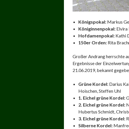
Königspokal:
Markus Ger
Königinnenpokal:
Elvira
Hofdamenpokal:
Kathi D
150er Orden:
Rita Brach
Großer Andrang herrschte au
Ergebnisse der Einzelwertu
21.06.2019, bekannt gegeben
Grüne Kordel:
Darius Kal
Hoischen, Steffen Uhl
1. Eichel grüne Kordel:
G
2. Eichel grüne Kordel:
N
Hubertus Schmidt, Christ
3. Eichel grüne Kordel:
R
Silberne Kordel:
Manfred