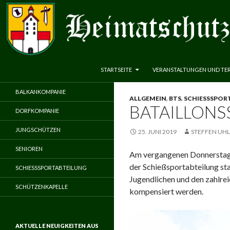
ZUM INHALT SPRINGEN
Suchen
Heimatschutzverein Neuenbeken 1583 e.V.
STARTSEITE
VERANSTALTUNGEN UND TE
BALKANKOMPANIE
ALLGEMEIN
,
BTS
,
SCHIESSSPORT
BATAILLONSS
DORFKOMPANIE
JUNGSCHÜTZEN
25. JUNI 2019
STEFFEN UHL
SENIOREN
Am vergangenen Donnerstag, 
der Schießsportabteilung st
SCHIESSSPORTABTEILUNG
Jugendlichen und den zahlre
SCHÜTZENKAPELLE
kompensiert werden.
AKTUELLE NEUIGKEITEN AUS