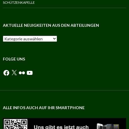
SCHÜTZENKAPELLE
AKTUELLE NEUIGKEITEN AUS DEN ABTEILUNGEN
Aktuelle
Neuigkeiten
aus
den
Abteilungen
FOLGE UNS
Facebook
X
Flickr
YouTube
ALLE INFOS AUCH AUF IHR SMARTPHONE