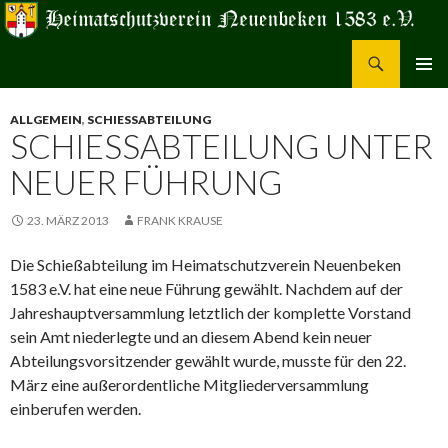
Suchen
Heimatschutzverein Neuenbeken 1583 e.V.
ZUM
PRIMÄR
INHALT
MENÜ
ALLGEMEIN
,
SCHIESSABTEILUNG
SPRINGEN
SCHIESSABTEILUNG UNTER N
EUER FÜHRUNG
23. MÄRZ 2013
FRANK KRAUSE
Die Schießabteilung im Heimatschutzverein Neuenbeken
1583 e.V. hat eine neue Führung gewählt. Nachdem auf der
Jahreshauptversammlung letztlich der komplette Vorstand
sein Amt niederlegte und an diesem Abend kein neuer
Abteilungsvorsitzender gewählt wurde, musste für den 22.
März eine außerordentliche Mitgliederversammlung
einberufen werden.