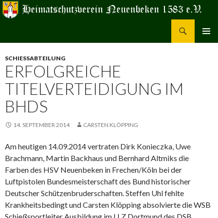
Suchen
Heimatschutzverein Neuenbeken 1583 e.V.
ZUM
PRIMÄR
INHALT
MENÜ
SCHIESSABTEILUNG
SPRINGEN
ERFOLGREICHE
TITELVERTEIDIGUNG IM
BHDS
14. SEPTEMBER 2014
CARSTEN KLÖPPING
Am heutigen 14.09.2014 vertraten Dirk Konieczka, Uwe
Brachmann, Martin Backhaus und Bernhard Altmiks die
Farben des HSV Neuenbeken in Frechen/Köln bei der
Luftpistolen Bundesmeisterschaft des Bund historischer
Deutscher Schützenbruderschaften. Steffen Uhl fehlte
Krankheitsbedingt und Carsten Klöpping absolvierte die WSB
Schießsportleiter Ausbildung im LLZ Dortmund des DSB.