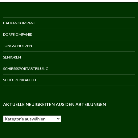
BALKANKOMPANIE
DORFKOMPANIE
JUNGSCHÜTZEN
SENIOREN
SCHIESSSPORTABTEILUNG
SCHÜTZENKAPELLE
AKTUELLE NEUIGKEITEN AUS DEN ABTEILUNGEN
Aktuelle
Neuigkeiten
aus
den