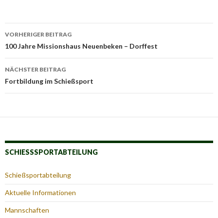
Beitrags-
VORHERIGER BEITRAG
Navigation
100 Jahre Missionshaus Neuenbeken – Dorffest
NÄCHSTER BEITRAG
Fortbildung im Schießsport
SCHIESSSPORTABTEILUNG
Schießsportabteilung
Aktuelle Informationen
Mannschaften