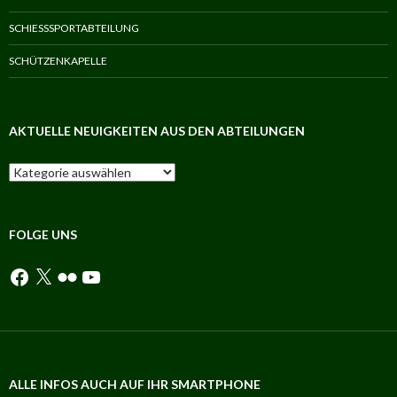
SCHIESSSPORTABTEILUNG
SCHÜTZENKAPELLE
AKTUELLE NEUIGKEITEN AUS DEN ABTEILUNGEN
Aktuelle
Neuigkeiten
aus
den
Abteilungen
FOLGE UNS
Facebook
X
Flickr
YouTube
ALLE INFOS AUCH AUF IHR SMARTPHONE