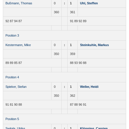
Bußmann, Thomas
0
:
1
Uhl, Steffen
360
361
92 87 94 87
91 89 92 89
Position 3
Kestermann, Mike
0
:
1
Steinkuhle, Markus
350
359
89 89 85 87
88 93 90 88
Position 4
Spieker, Stefan
0
:
1
Weller, Heidi
350
362
91 81 90 88
87 88 96 91
Position 5
Switala, Ulrike
0
:
1
Klöpping, Carsten