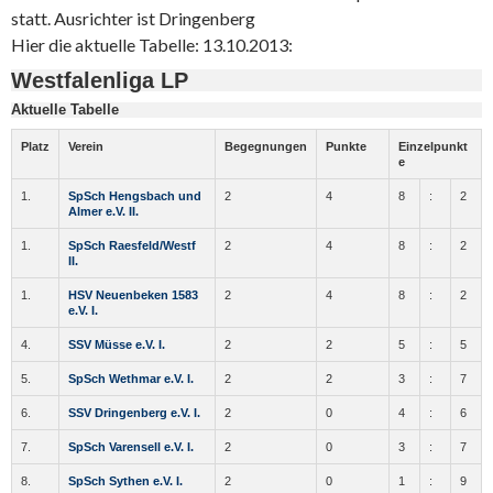
statt. Ausrichter ist Dringenberg
Hier die aktuelle Tabelle: 13.10.2013:
Westfalenliga LP
Aktuelle Tabelle
Platz
Verein
Begegnungen
Punkte
Einzelpunkt
e
1.
SpSch Hengsbach und
2
4
8
:
2
Almer e.V. II.
1.
SpSch Raesfeld/Westf
2
4
8
:
2
II.
1.
HSV Neuenbeken 1583
2
4
8
:
2
e.V. I.
4.
SSV Müsse e.V. I.
2
2
5
:
5
5.
SpSch Wethmar e.V. I.
2
2
3
:
7
6.
SSV Dringenberg e.V. I.
2
0
4
:
6
7.
SpSch Varensell e.V. I.
2
0
3
:
7
8.
SpSch Sythen e.V. I.
2
0
1
:
9