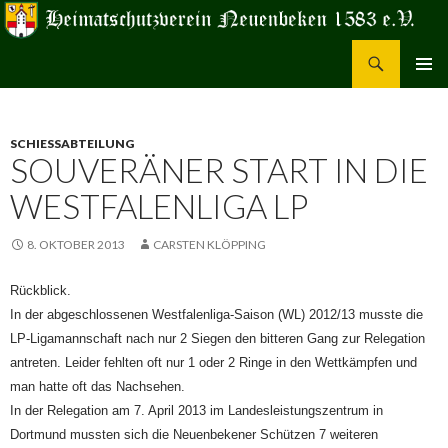
Suchen
Heimatschutzverein Neuenbeken 1583 e.V.
ZUM
PRIMÄR
INHALT
MENÜ
SPRINGEN
SCHIESSABTEILUNG
SOUVERÄNER START IN DIE
WESTFALENLIGA LP
8. OKTOBER 2013
CARSTEN KLÖPPING
Rückblick.
In der abgeschlossenen Westfalenliga-Saison (WL) 2012/13 musste die
LP-Ligamannschaft nach nur 2 Siegen den bitteren Gang zur Relegation
antreten. Leider fehlten oft nur 1 oder 2 Ringe in den Wettkämpfen und
man hatte oft das Nachsehen.
In der Relegation am 7. April 2013 im Landesleistungszentrum in
Dortmund mussten sich die Neuenbekener Schützen 7 weiteren