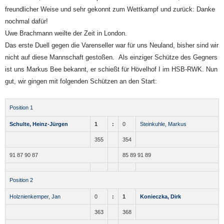
freundlicher Weise und sehr gekonnt zum Wettkampf und zurück: Danke
nochmal dafür!
Uwe Brachmann weilte der Zeit in London.
Das erste Duell gegen die Varenseller war für uns Neuland, bisher sind wir
nicht auf diese Mannschaft gestoßen. Als einziger Schütze des Gegners
ist uns Markus Bee bekannt, er schießt für Hövelhof I im HSB-RWK. Nun
gut, wir gingen mit folgenden Schützen an den Start:
Position 1
Schulte, Heinz-Jürgen
1
:
0
Steinkuhle, Markus
355
354
91 87 90 87
85 89 91 89
Position 2
Holznienkemper, Jan
0
:
1
Konieczka, Dirk
363
368