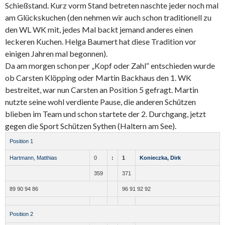
Schießstand. Kurz vorm Stand betreten naschte jeder noch mal
am Glückskuchen (den nehmen wir auch schon traditionell zu
den WL WK mit, jedes Mal backt jemand anderes einen
leckeren Kuchen. Helga Baumert hat diese Tradition vor
einigen Jahren mal begonnen).
Da am morgen schon per „Kopf oder Zahl“ entschieden wurde
ob Carsten Klöpping oder Martin Backhaus den 1. WK
bestreitet, war nun Carsten an Position 5 gefragt. Martin
nutzte seine wohl verdiente Pause, die anderen Schützen
blieben im Team und schon startete der 2. Durchgang, jetzt
gegen die Sport Schützen Sythen (Haltern am See).
Position 1
Hartmann, Matthias
0
:
1
Konieczka, Dirk
359
371
89 90 94 86
96 91 92 92
Position 2