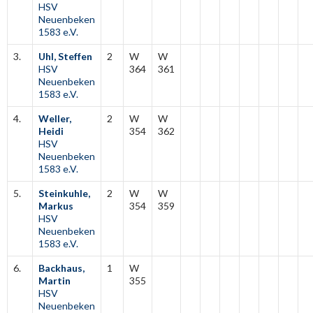
HSV
Neuenbeken
1583 e.V.
3.
Uhl, Steffen
2
W
W
HSV
364
361
Neuenbeken
1583 e.V.
4.
Weller,
2
W
W
Heidi
354
362
HSV
Neuenbeken
1583 e.V.
5.
Steinkuhle,
2
W
W
Markus
354
359
HSV
Neuenbeken
1583 e.V.
6.
Backhaus,
1
W
Martin
355
HSV
Neuenbeken