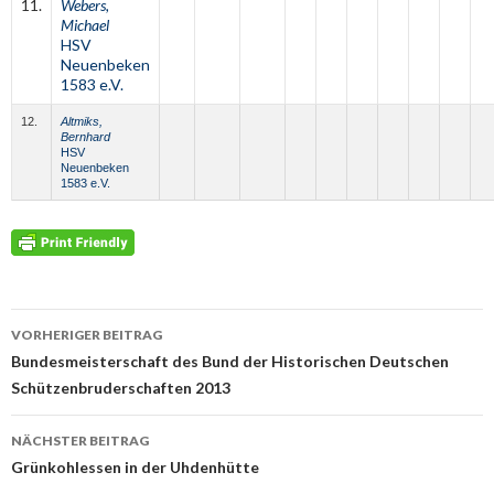
11.
Webers,
Michael
HSV
Neuenbeken
1583 e.V.
12.
Altmiks,
Bernhard
HSV
Neuenbeken
1583 e.V.
Beitrags-
VORHERIGER BEITRAG
Navigation
Bundesmeisterschaft des Bund der Historischen Deutschen
Schützenbruderschaften 2013
NÄCHSTER BEITRAG
Grünkohlessen in der Uhdenhütte