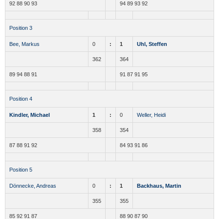
92 88 90 93
94 89 93 92
Position 3
Bee, Markus
0
:
1
Uhl, Steffen
362
364
89 94 88 91
91 87 91 95
Position 4
Kindler, Michael
1
:
0
Weller, Heidi
358
354
87 88 91 92
84 93 91 86
Position 5
Dönnecke, Andreas
0
:
1
Backhaus, Martin
355
355
85 92 91 87
88 90 87 90