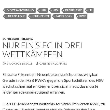
DIÖZESANVERBAND
HSB
HSV
KREISKLASSE
LP
LUFTPISTOLE
NEUENBEKEN
PADERBORN
RWK
SCHIESSABTEILUNG
NUR EIN SIEG IN DREI
WETTKÄMPFEN
24. OKTOBER 2018
CARSTEN KLÖPPING
Eine alte Erkenntnis: Neuenbeken ist nicht unbezwingbar.
Gerade in den HSB RWK’s gegen die Sportschützen des HSV
wächst schon mal ein Gegner über sich hinaus, das musste
leider gerade unsere Jugend erfahren.
Die 1.LP-Mannschaft weiterhin souverän. Im vierten RWK, zu
Gast war Hövelhof, konnten sich die Beketaler den Sieg