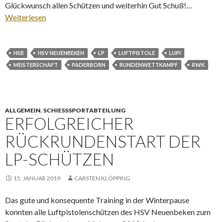
Glückwunsch allen Schützen und weiterhin Gut Schuß!…
Weiterlesen
HSB
HSV NEUENBEKEN
LP
LUFTPISTOLE
LUPI
MEISTERSCHAFT
PADERBORN
RUNDENWETTKAMPF
RWK
ALLGEMEIN
,
SCHIESSSPORTABTEILUNG
ERFOLGREICHER
RÜCKRUNDENSTART DER
LP-SCHÜTZEN
15. JANUAR 2019
CARSTEN KLÖPPING
Das gute und konsequente Training in der Winterpause
konnten alle Luftpistolenschützen des HSV Neuenbeken zum