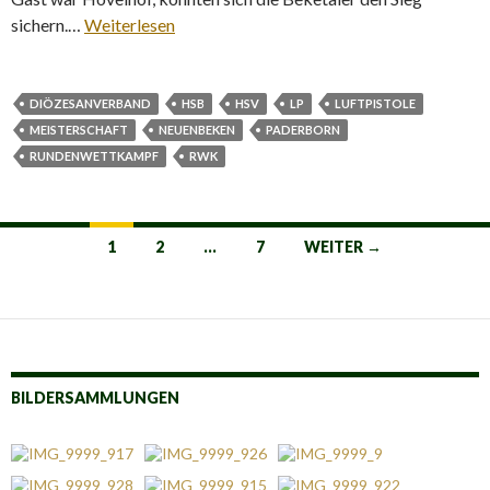
sichern.…
Weiterlesen
DIÖZESANVERBAND
HSB
HSV
LP
LUFTPISTOLE
MEISTERSCHAFT
NEUENBEKEN
PADERBORN
RUNDENWETTKAMPF
RWK
Beitrags-
1
2
…
7
WEITER →
Navigation
BILDERSAMMLUNGEN