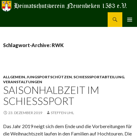
Suchen
Heimatschutzverein Neuenbeken 1583 e.V.
ZUM
PRIMÄR
INHALT
MENÜ
SPRINGEN
Schlagwort-Archive: RWK
ALLGEMEIN
,
JUNGSPORTSCHÜTZEN
,
SCHIESSSPORTABTEILUNG
,
VERANSTALTUNGEN
SAISONHALBZEIT IM
SCHIESSSPORT
23. DEZEMBER 2019
STEFFEN UHL
Das Jahr 2019 neigt sich dem Ende und die Vorbereitungen für
die Weihnachtszeit laufen in den Familien auf Hochtouren. Die