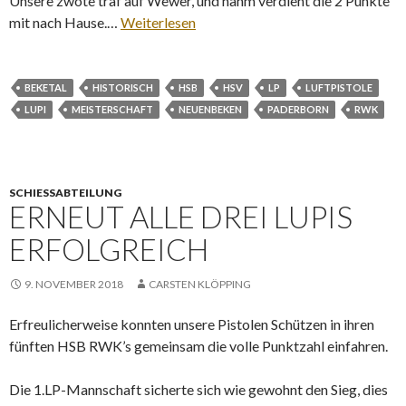
Unsere zwote traf auf Wewer, und nahm verdient die 2 Punkte
mit nach Hause.…
Weiterlesen
BEKETAL
HISTORISCH
HSB
HSV
LP
LUFTPISTOLE
LUPI
MEISTERSCHAFT
NEUENBEKEN
PADERBORN
RWK
SCHIESSABTEILUNG
ERNEUT ALLE DREI LUPIS
ERFOLGREICH
9. NOVEMBER 2018
CARSTEN KLÖPPING
Erfreulicherweise konnten unsere Pistolen Schützen in ihren
fünften HSB RWK’s gemeinsam die volle Punktzahl einfahren.
Die 1.LP-Mannschaft sicherte sich wie gewohnt den Sieg, dies