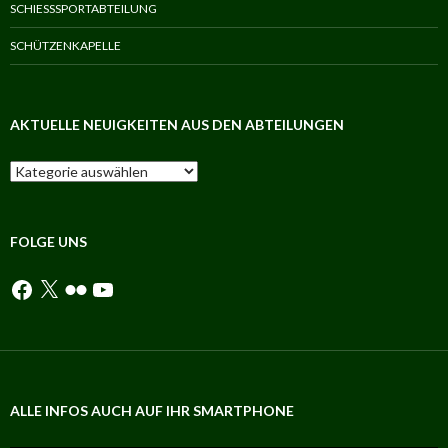
SCHIESSSPORTABTEILUNG
SCHÜTZENKAPELLE
AKTUELLE NEUIGKEITEN AUS DEN ABTEILUNGEN
Aktuelle
Neuigkeiten
aus
den
Abteilungen
FOLGE UNS
Facebook
X
Flickr
YouTube
ALLE INFOS AUCH AUF IHR SMARTPHONE